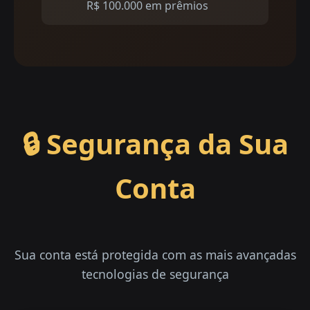
R$ 100.000 em prêmios
🔒 Segurança da Sua
Conta
Sua conta está protegida com as mais avançadas
tecnologias de segurança