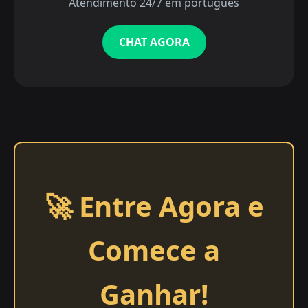
Atendimento 24/7 em português
CHAT AGORA
🚀 Entre Agora e
Comece a
Ganhar!