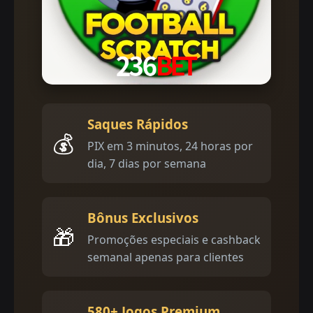
Saques Rápidos
💰
PIX em 3 minutos, 24 horas por
dia, 7 dias por semana
Bônus Exclusivos
🎁
Promoções especiais e cashback
semanal apenas para clientes
580+ Jogos Premium