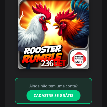
Ainda não tem uma conta?
CADASTRE-SE GRÁTIS