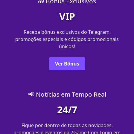
🎁 Bônus Exclusivos
VIP
Receba bônus exclusivos do Telegram,
promoções especiais e códigos promocionais
únicos!
Ver Bônus
📢 Notícias em Tempo Real
24/7
Fique por dentro de todas as novidades,
promoções e eventos da 7Game Com Login em