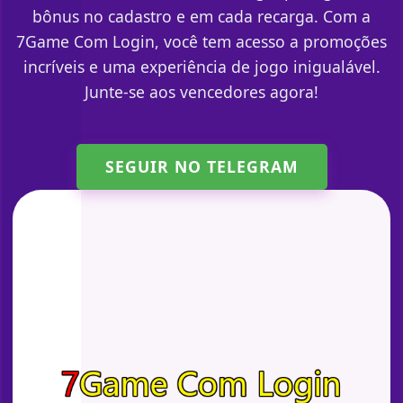
bônus no cadastro e em cada recarga. Com a
7Game Com Login, você tem acesso a promoções
incríveis e uma experiência de jogo inigualável.
Junte-se aos vencedores agora!
SEGUIR NO TELEGRAM