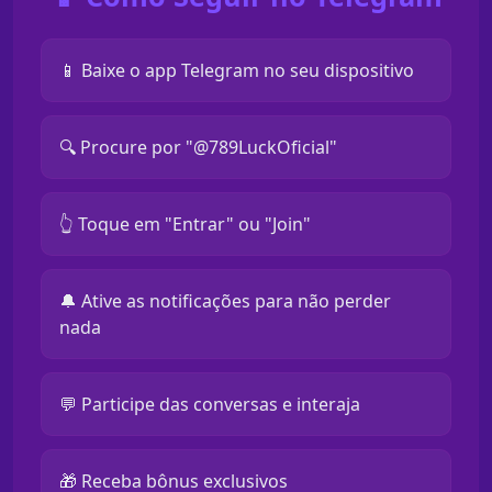
📱 Baixe o app Telegram no seu dispositivo
🔍 Procure por "@789LuckOficial"
👆 Toque em "Entrar" ou "Join"
🔔 Ative as notificações para não perder
nada
💬 Participe das conversas e interaja
🎁 Receba bônus exclusivos