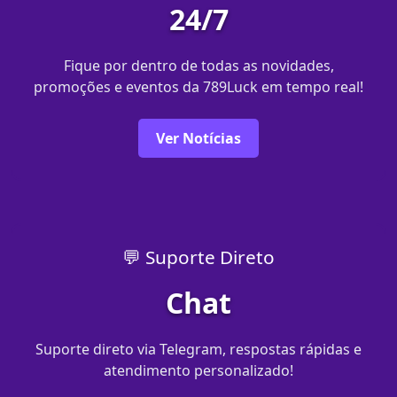
24/7
Fique por dentro de todas as novidades,
promoções e eventos da 789Luck em tempo real!
Ver Notícias
💬 Suporte Direto
Chat
Suporte direto via Telegram, respostas rápidas e
atendimento personalizado!