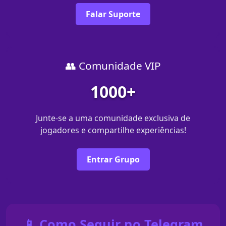
Falar Suporte
👥 Comunidade VIP
1000+
Junte-se a uma comunidade exclusiva de
jogadores e compartilhe experiências!
Entrar Grupo
📱 Como Seguir no Telegram