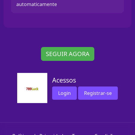
automaticamente
SEGUIR AGORA
Acessos
Login
Registrar-se