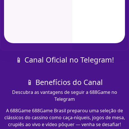
📱 Canal Oficial no Telegram!
📱 Benefícios do Canal
Descubra as vantagens de seguir a 688Game no
Telegram
A 688Game 688Game Brasil preparou uma seleção de
clássicos do cassino como caça-níqueis, jogos de mesa,
crupiês ao vivo e vídeo pôquer — venha se desafiar!