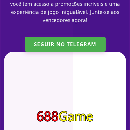
você tem acesso a promoções incríveis e uma
experiência de jogo inigualável. Junte-se aos
vencedores agora!
SEGUIR NO TELEGRAM