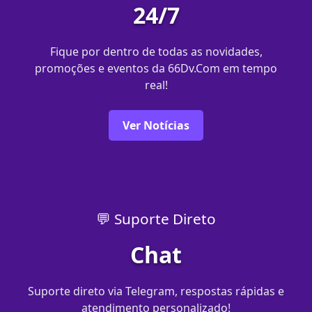
24/7
Fique por dentro de todas as novidades,
promoções e eventos da 66Dv.Com em tempo
real!
Ver Notícias
💬 Suporte Direto
Chat
Suporte direto via Telegram, respostas rápidas e
atendimento personalizado!