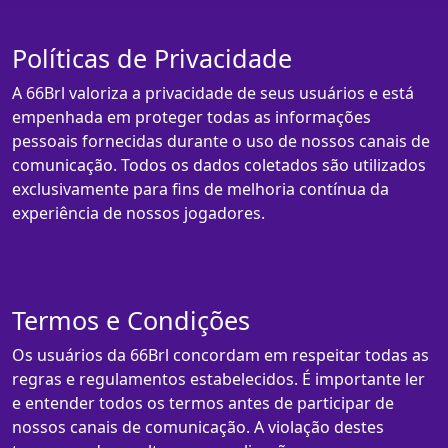
Políticas de Privacidade
A 66Brl valoriza a privacidade de seus usuários e está
empenhada em proteger todas as informações
pessoais fornecidas durante o uso de nossos canais de
comunicação. Todos os dados coletados são utilizados
exclusivamente para fins de melhoria contínua da
experiência de nossos jogadores.
Termos e Condições
Os usuários da 66Brl concordam em respeitar todas as
regras e regulamentos estabelecidos. É importante ler
e entender todos os termos antes de participar de
nossos canais de comunicação. A violação destes