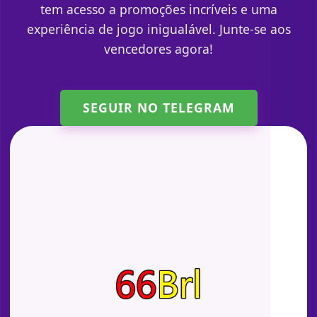
tem acesso a promoções incríveis e uma
experiência de jogo inigualável. Junte-se aos
vencedores agora!
SEGUIR NO TELEGRAM