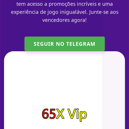
tem acesso a promoções incríveis e uma
experiência de jogo inigualável. Junte-se aos
vencedores agora!
SEGUIR NO TELEGRAM