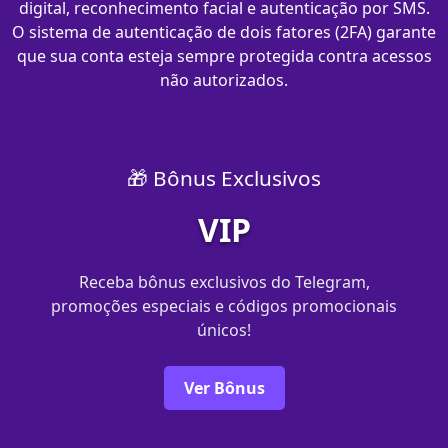
digital, reconhecimento facial e autenticação por SMS.
O sistema de autenticação de dois fatores (2FA) garante
que sua conta esteja sempre protegida contra acessos
não autorizados.
🎁 Bônus Exclusivos
VIP
Receba bônus exclusivos do Telegram,
promoções especiais e códigos promocionais
únicos!
Ver Bônus