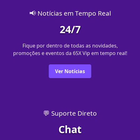
📢 Notícias em Tempo Real
24/7
Fique por dentro de todas as novidades,
promoções e eventos da 65X Vip em tempo real!
Ver Notícias
💬 Suporte Direto
Chat