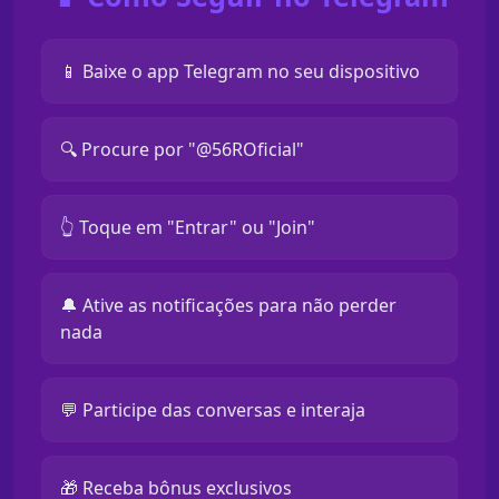
📱 Baixe o app Telegram no seu dispositivo
🔍 Procure por "@56ROficial"
👆 Toque em "Entrar" ou "Join"
🔔 Ative as notificações para não perder
nada
💬 Participe das conversas e interaja
🎁 Receba bônus exclusivos