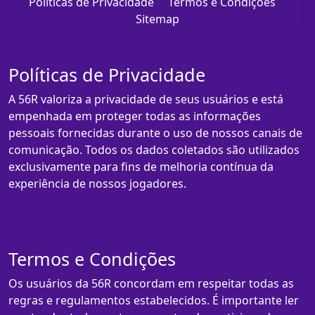
Políticas de Privacidade
Termos e Condições
Sitemap
Políticas de Privacidade
A 56R valoriza a privacidade de seus usuários e está
empenhada em proteger todas as informações
pessoais fornecidas durante o uso de nossos canais de
comunicação. Todos os dados coletados são utilizados
exclusivamente para fins de melhoria contínua da
experiência de nossos jogadores.
Termos e Condições
Os usuários da 56R concordam em respeitar todas as
regras e regulamentos estabelecidos. É importante ler