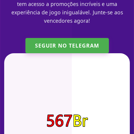
tem acesso a promoções incríveis e uma
experiência de jogo inigualável. Junte-se aos
vencedores agora!
SEGUIR NO TELEGRAM