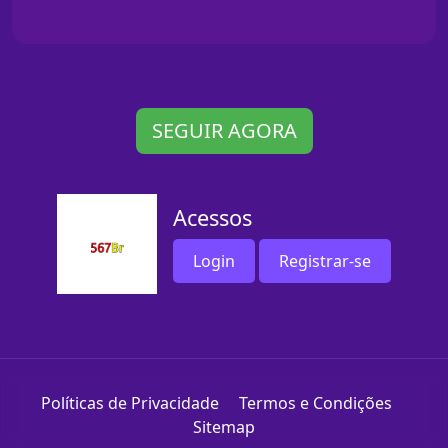
SEGUIR AGORA
Acessos
Login
Registrar-se
Políticas de Privacidade
Termos e Condições
Sitemap