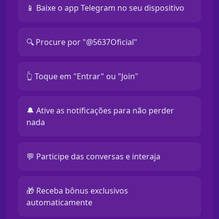
📱 Baixe o app Telegram no seu dispositivo
🔍 Procure por "@5637Oficial"
👆 Toque em "Entrar" ou "Join"
🔔 Ative as notificações para não perder
nada
💬 Participe das conversas e interaja
🎁 Receba bônus exclusivos
automaticamente