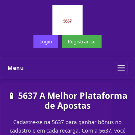
Login
Registrar-se
Menu
📱 5637 A Melhor Plataforma
de Apostas
Cadastre-se na 5637 para ganhar bônus no
cadastro e em cada recarga. Com a 5637, você