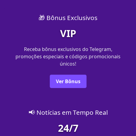
🎁 Bônus Exclusivos
VIP
Receba bônus exclusivos do Telegram,
promoções especiais e códigos promocionais
únicos!
Ver Bônus
📢 Notícias em Tempo Real
24/7