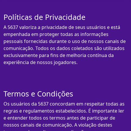
Políticas de Privacidade
A 5637 valoriza a privacidade de seus usuários e está
empenhada em proteger todas as informações
pessoais fornecidas durante o uso de nossos canais de
comunicação. Todos os dados coletados são utilizados
exclusivamente para fins de melhoria contínua da
experiência de nossos jogadores.
Termos e Condições
Os usuários da 5637 concordam em respeitar todas as
regras e regulamentos estabelecidos. É importante ler
e entender todos os termos antes de participar de
nossos canais de comunicação. A violação destes