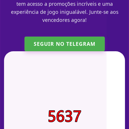
tem acesso a promoções incríveis e uma
experiência de jogo inigualável. Junte-se aos
vencedores agora!
SEGUIR NO TELEGRAM