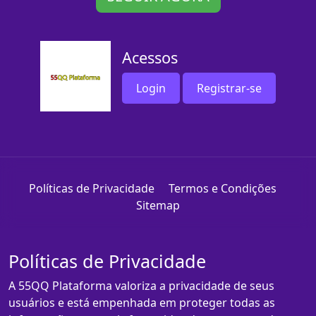
Acessos
Login
Registrar-se
Políticas de Privacidade
Termos e Condições
Sitemap
Políticas de Privacidade
A 55QQ Plataforma valoriza a privacidade de seus
usuários e está empenhada em proteger todas as