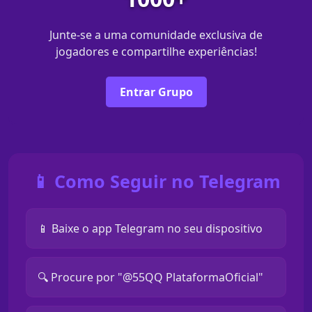
Junte-se a uma comunidade exclusiva de
jogadores e compartilhe experiências!
Entrar Grupo
📱 Como Seguir no Telegram
📱 Baixe o app Telegram no seu dispositivo
🔍 Procure por "@55QQ PlataformaOficial"