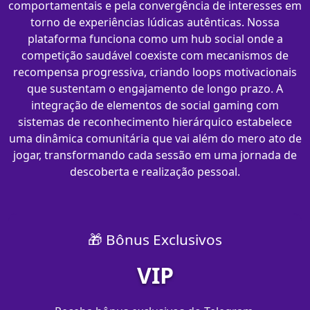
comportamentais e pela convergência de interesses em
torno de experiências lúdicas autênticas. Nossa
plataforma funciona como um hub social onde a
competição saudável coexiste com mecanismos de
recompensa progressiva, criando loops motivacionais
que sustentam o engajamento de longo prazo. A
integração de elementos de social gaming com
sistemas de reconhecimento hierárquico estabelece
uma dinâmica comunitária que vai além do mero ato de
jogar, transformando cada sessão em uma jornada de
descoberta e realização pessoal.
🎁 Bônus Exclusivos
VIP