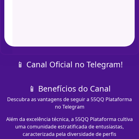
📱 Canal Oficial no Telegram!
📱 Benefícios do Canal
Descubra as vantagens de seguir a 55QQ Plataforma
no Telegram
Além da excelência técnica, a 55QQ Plataforma cultiva
uma comunidade estratificada de entusiastas,
caracterizada pela diversidade de perfis