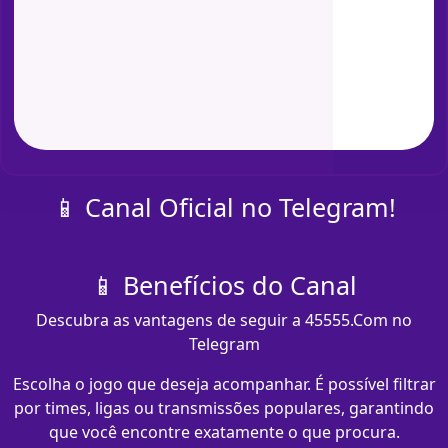
📱 Canal Oficial no Telegram!
📱 Benefícios do Canal
Descubra as vantagens de seguir a 45555.Com no
Telegram
Escolha o jogo que deseja acompanhar. É possível filtrar
por times, ligas ou transmissões populares, garantindo
que você encontre exatamente o que procura.