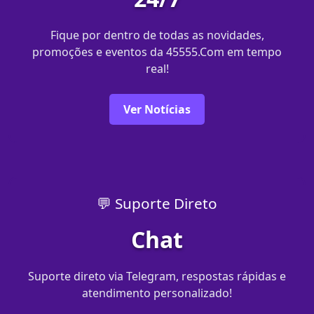
Fique por dentro de todas as novidades,
promoções e eventos da 45555.Com em tempo
real!
Ver Notícias
💬 Suporte Direto
Chat
Suporte direto via Telegram, respostas rápidas e
atendimento personalizado!