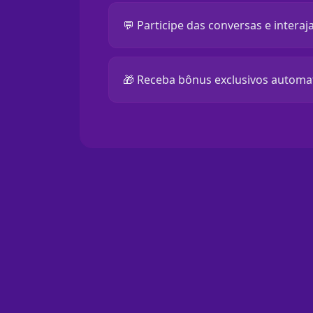
💬 Participe das conversas e interaj
🎁 Receba bônus exclusivos autom