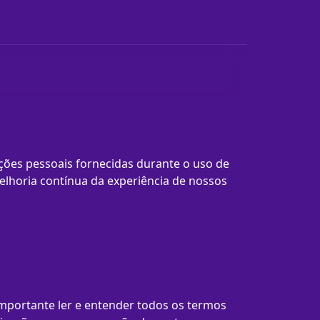
ções pessoais fornecidas durante o uso de
elhoria contínua da experiência de nossos
mportante ler e entender todos os termos