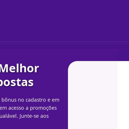
 Melhor
postas
 bônus no cadastro e em
tem acesso a promoções
ualável. Junte-se aos