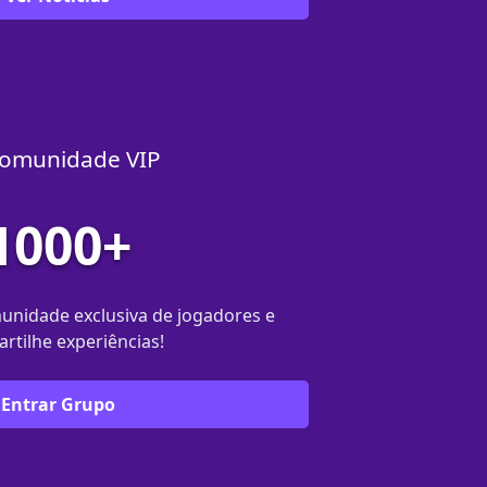
Comunidade VIP
1000+
unidade exclusiva de jogadores e
rtilhe experiências!
Entrar Grupo