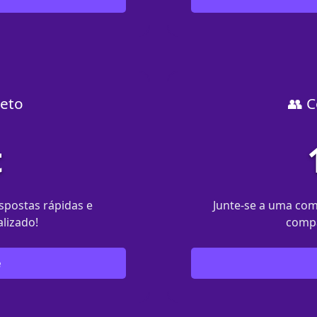
reto
👥 
t
espostas rápidas e
Junte-se a uma com
lizado!
compa
e