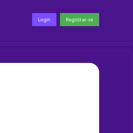
Login
Registrar-se