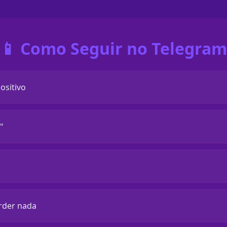
📱 Como Seguir no Telegram
ositivo
"
erder nada