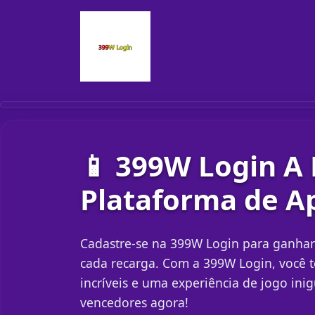
📱 399W Login A
Plataforma de A
Cadastre-se na 399W Login para ganhar
cada recarga. Com a 399W Login, você 
incríveis e uma experiência de jogo inig
vencedores agora!