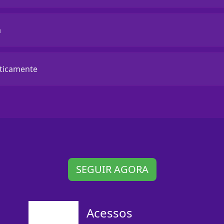
a
aticamente
SEGUIR AGORA
Acessos