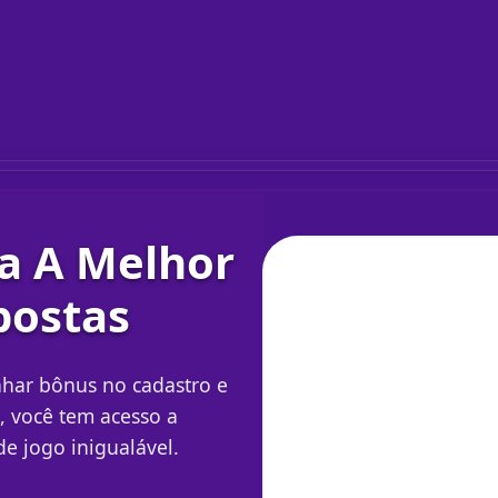
ma A Melhor
postas
nhar bônus no cadastro e
, você tem acesso a
e jogo inigualável.