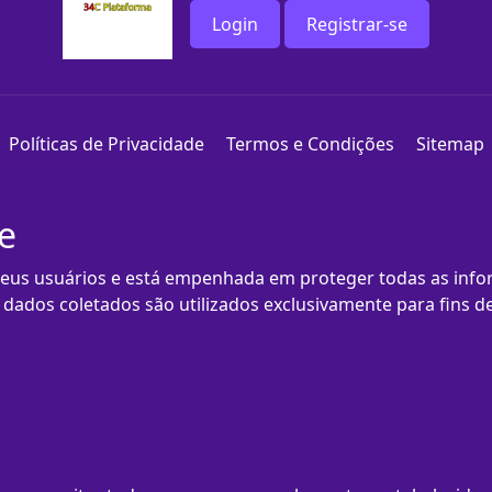
Login
Registrar-se
Políticas de Privacidade
Termos e Condições
Sitemap
de
 seus usuários e está empenhada em proteger todas as inf
dados coletados são utilizados exclusivamente para fins d