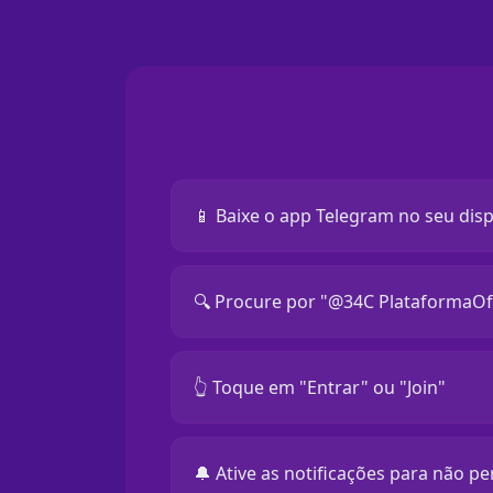
📱 Baixe o app Telegram no seu disp
🔍 Procure por "@34C PlataformaOfi
👆 Toque em "Entrar" ou "Join"
🔔 Ative as notificações para não p