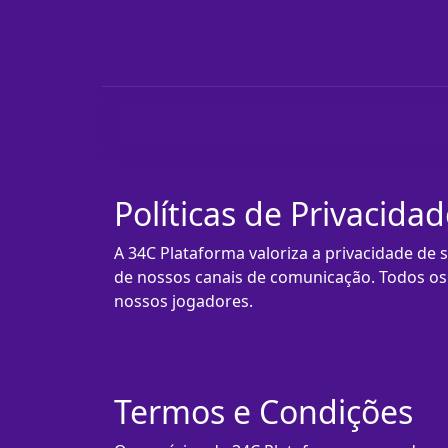
Políticas de Privacida
A 34C Plataforma valoriza a privacidade de
de nossos canais de comunicação. Todos os 
nossos jogadores.
Termos e Condições