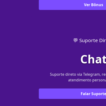
Ver Bônus
💬 Suporte Di
Cha
Suporte direto via Telegram, r
atendimento persona
Falar Suport