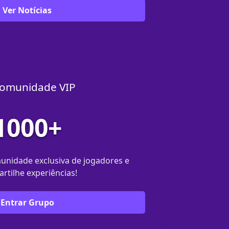
Ver Notícias
Comunidade VIP
1000+
unidade exclusiva de jogadores e
rtilhe experiências!
Entrar Grupo