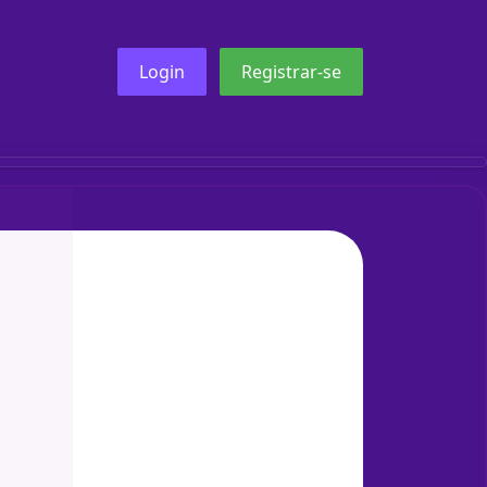
Login
Registrar-se