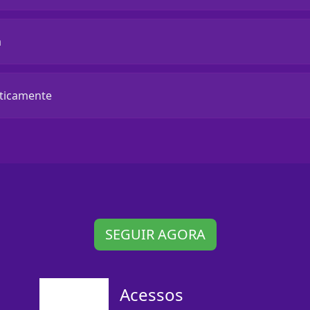
a
aticamente
SEGUIR AGORA
Acessos