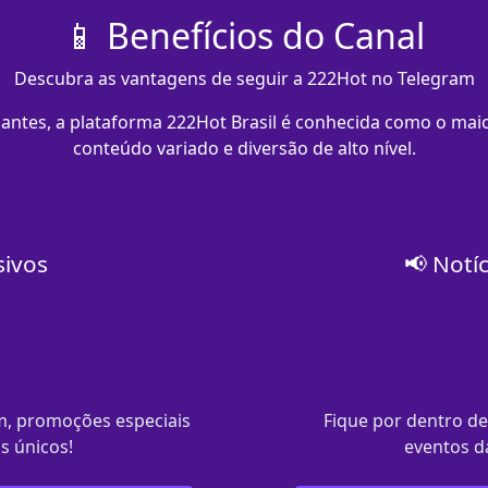
📱 Benefícios do Canal
Descubra as vantagens de seguir a 222Hot no Telegram
antes, a plataforma 222Hot Brasil é conhecida como o maio
conteúdo variado e diversão de alto nível.
sivos
📢 Notí
m, promoções especiais
Fique por dentro d
s únicos!
eventos d