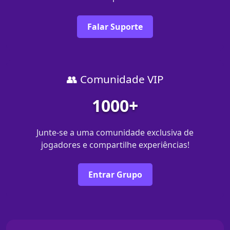
Falar Suporte
👥 Comunidade VIP
1000+
Junte-se a uma comunidade exclusiva de
jogadores e compartilhe experiências!
Entrar Grupo