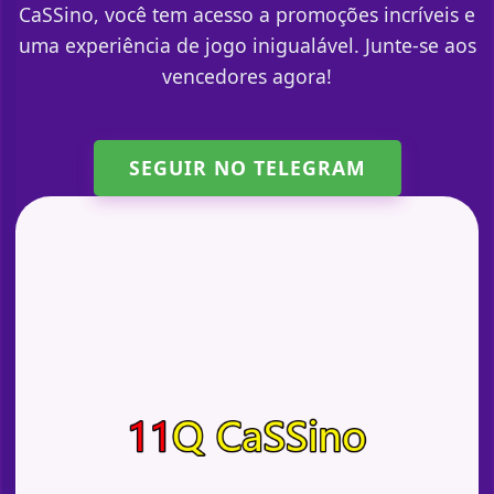
CaSSino, você tem acesso a promoções incríveis e
uma experiência de jogo inigualável. Junte-se aos
vencedores agora!
SEGUIR NO TELEGRAM