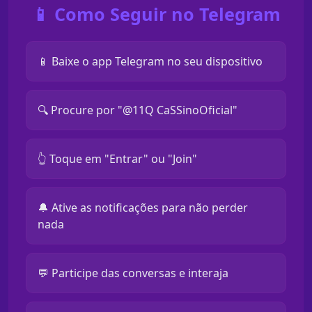
📱 Como Seguir no Telegram
📱 Baixe o app Telegram no seu dispositivo
🔍 Procure por "@11Q CaSSinoOficial"
👆 Toque em "Entrar" ou "Join"
🔔 Ative as notificações para não perder
nada
💬 Participe das conversas e interaja