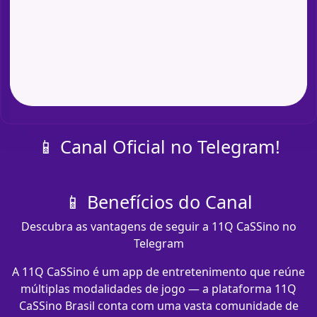
📱 Canal Oficial no Telegram!
📱 Benefícios do Canal
Descubra as vantagens de seguir a 11Q CaSSino no
Telegram
A 11Q CaSSino é um app de entretenimento que reúne
múltiplas modalidades de jogo — a plataforma 11Q
CaSSino Brasil conta com uma vasta comunidade de