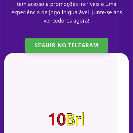
tem acesso a promoções incríveis e uma
experiência de jogo inigualável. Junte-se aos
vencedores agora!
SEGUIR NO TELEGRAM